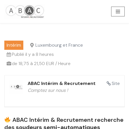
Aller
au
contenu
Intérim
Luxembourg et France
Publié il y a 8 heures
de 18,75 à 21,50 EUR / Heure
ABAC Intérim & Recrutement
Site
Comptez sur nous !
ABAC Intérim & Recrutement recherche
des
soudeurs semi-automatiques