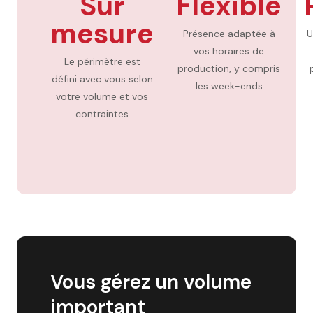
Sur
Flexible
mesure
Présence adaptée à
U
vos horaires de
Le périmètre est
production, y compris
défini avec vous selon
les week-ends
votre volume et vos
contraintes
Vous gérez un volume
important