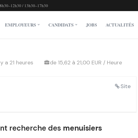
8h30–12h30 / 13h30–17h30
EMPLOYEURS
CANDIDATS
JOBS
ACTUALITÉS
l y a 21 heures
de 15,62 à 21,00 EUR / Heure
t
Site
nt recherche des
menuisiers