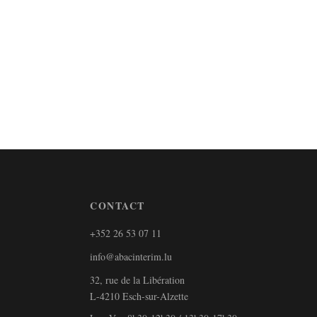
CONTACT
+352 26 53 07 11
info@abacinterim.lu
32, rue de la Libération
L-4210 Esch-sur-Alzette