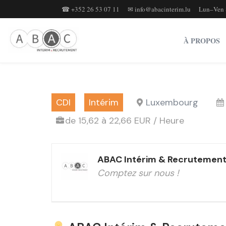
☎ +352 26 53 07 11
✉ info@abacinterim.lu
Lun–Ven 
Aller
au
À PROPOS
contenu
CDI
Intérim
Luxembourg
de 15,62 à 22,66 EUR / Heure
ABAC Intérim & Recrutemen
Comptez sur nous !