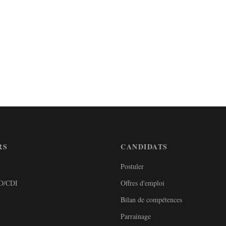
RS
CANDIDATS
Postuler
DD/CDI
Offres d'emploi
Bilan de compétences
Parrainage