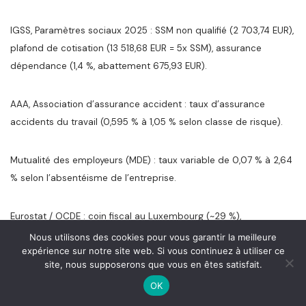
IGSS, Paramètres sociaux 2025 : SSM non qualifié (2 703,74 EUR),
plafond de cotisation (13 518,68 EUR = 5x SSM), assurance
dépendance (1,4 %, abattement 675,93 EUR).
AAA, Association d’assurance accident : taux d’assurance
accidents du travail (0,595 % à 1,05 % selon classe de risque).
Mutualité des employeurs (MDE) : taux variable de 0,07 % à 2,64
% selon l’absentéisme de l’entreprise.
Eurostat / OCDE : coin fiscal au Luxembourg (~29 %),
comparaison avec l’Allemagne (38 %), la Belgique (40 %) et la
Nous utilisons des cookies pour vous garantir la meilleure
expérience sur notre site web. Si vous continuez à utiliser ce
France (47 %).
site, nous supposerons que vous en êtes satisfait.
OK
Guichet.lu : avantages en nature, évaluation et déclaration.