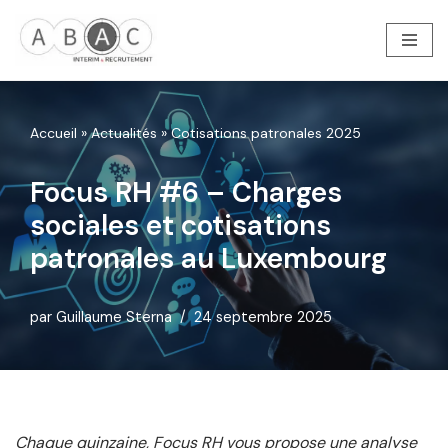
Aller
au
contenu
Accueil
»
Actualités
»
Cotisations patronales 2025
Focus RH #6 – Charges
sociales et cotisations
patronales au Luxembourg
par
Guillaume Sterna
24 septembre 2025
Chaque quinzaine, Focus RH vous propose une analyse